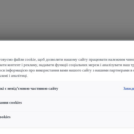
овуємо файли cookie, щоб дозволити нашому сайту працювати належним чино
ати контент і рекламу, надавати функції соціальних мереж і аналізувати наш т
ося інформацією про використання вами нашого сайту з нашими партнерами в 
ламі і аналітиці.
які є невід’ємною частиною сайту
Завжд
ання cookies
ookies