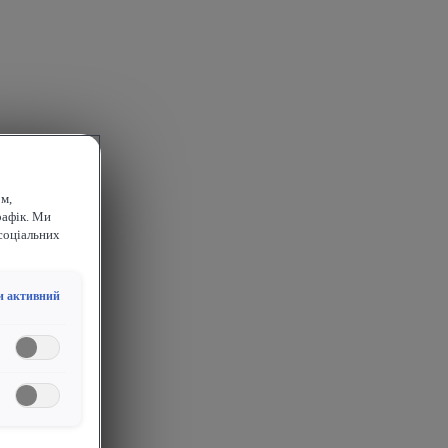
м,
рафік. Ми
соціальних
и активний