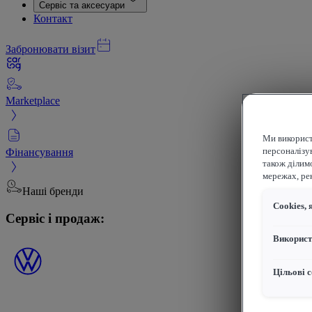
Сервіс та аксесуари
Контакт
Забронювати візит
Marketplace
Ми використ
Фінансування
персоналізув
також ділим
мережах, рек
Наші бренди
Сookies, 
Сервіс і продаж:
Використ
Цільові с