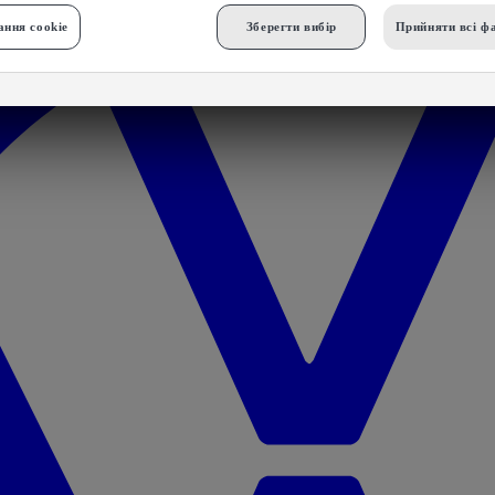
ння cookie
Зберегти вибір
Прийняти всі фа